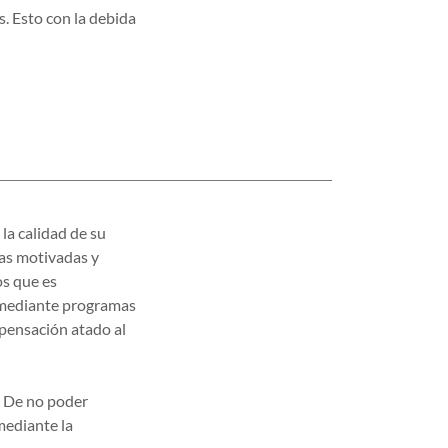
s. Esto con la debida
la calidad de su
nas motivadas y
os que es
o mediante programas
pensación atado al
a. De no poder
mediante la