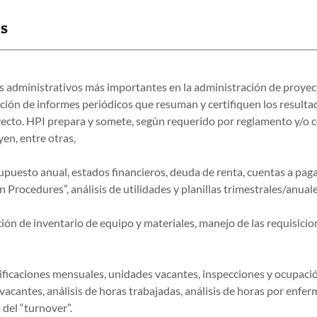
os
s administrativos más importantes en la administración de proyect
ción de informes periódicos que resuman y certifiquen los resulta
yecto. HPI prepara y somete, según requerido por reglamento y/o 
yen, entre otras,
upuesto anual, estados financieros, deuda de renta, cuentas a paga
 Procedures”, análisis de utilidades y planillas trimestrales/anual
ción de inventario de equipo y materiales, manejo de las requisici
tificaciones mensuales, unidades vacantes, inspecciones y ocupaci
vacantes, análisis de horas trabajadas, análisis de horas por enfe
 del “turnover”.