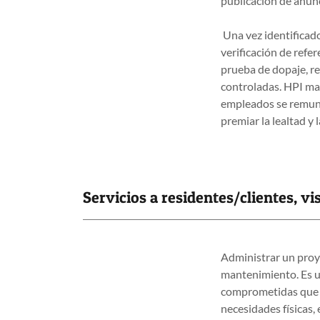
publicación de anun
Una vez identificado
verificación de refe
prueba de dopaje, r
controladas. HPI man
empleados se remune
premiar la lealtad y l
Servicios a residentes/clientes, vi
Administrar un proy
mantenimiento. Es u
comprometidas que p
necesidades físicas