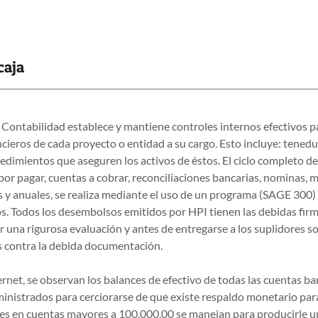
caja
Contabilidad establece y mantiene controles internos efectivos p
ncieros de cada proyecto o entidad a su cargo. Esto incluye: tenedu
dimientos que aseguren los activos de éstos. El ciclo completo de
or pagar, cuentas a cobrar, reconciliaciones bancarias, nominas, 
es y anuales, se realiza mediante el uso de un programa (SAGE 300)
os. Todos los desembolsos emitidos por HPI tienen las debidas fir
 una rigurosa evaluación y antes de entregarse a los suplidores so
s contra la debida documentación.
ernet, se observan los balances de efectivo de todas las cuentas b
ministrados para cerciorarse de que existe respaldo monetario par
ces en cuentas mayores a 100,000.00 se manejan para producirle 