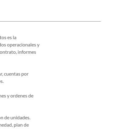
os es la
dos operacionales y
contrato, informes
r, cuentas por
es.
ones y ordenes de
ón de unidades.
rmedad, plan de