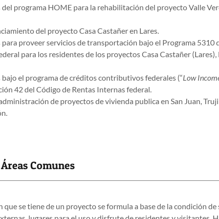
os del programa HOME para la rehabilitación del proyecto Valle Ve
anciamiento del proyecto Casa Castañer en Lares.
s para proveer servicios de transportación bajo el Programa 5310 
deral para los residentes de los proyectos Casa Castañer (Lares), 
s bajo el programa de créditos contributivos federales (“
Low Income
cción 42 del Código de Rentas Internas federal.
administración de proyectos de vivienda publica en San Juan, Trujil
ón.
y Áreas Comunes
 que se tiene de un proyecto se formula a base de la condición de 
ternas, lugares para el uso y disfrute de residentes y visitantes