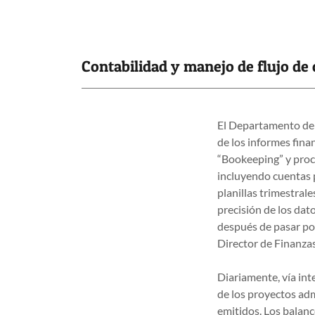
Contabilidad y manejo de flujo de 
El Departamento de 
de los informes fina
“Bookeeping” y proce
incluyendo cuentas p
planillas trimestral
precisión de los dat
después de pasar por
Director de Finanza
Diariamente, vía int
de los proyectos ad
emitidos. Los balan