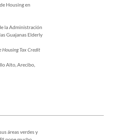
rde Housing en
de la Administración
las Guajanas Elderly
 Housing Tax Credit
lo Alto, Arecibo,
sus áreas verdes y
. HPI pone mucho