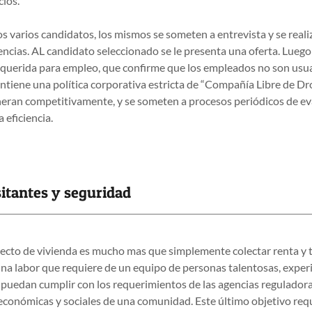
cios.
s varios candidatos, los mismos se someten a entrevista y se real
rencias. AL candidato seleccionado se le presenta una oferta. Lueg
equerida para empleo, que confirme que los empleados no son usua
tiene una política corporativa estricta de “Compañía Libre de Dro
ran competitivamente, y se someten a procesos periódicos de e
a eficiencia.
sitantes y seguridad
ecto de vivienda es mucho mas que simplemente colectar renta y 
na labor que requiere de un equipo de personas talentosas, expe
uedan cumplir con los requerimientos de las agencias reguladora
, económicas y sociales de una comunidad. Este último objetivo re