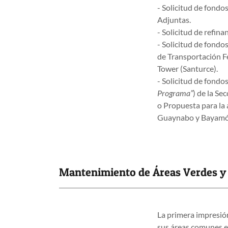
- Solicitud de fond
Adjuntas.
- Solicitud de refin
- Solicitud de fondo
de Transportación Fe
Tower (Santurce).
- Solicitud de fondo
Programa”
) de la Se
o Propuesta para la 
Guaynabo y Bayam
Mantenimiento de Áreas Verdes 
La primera impresión
sus áreas comunes ex